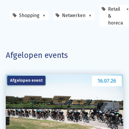
Retail
×
Shopping
×
Netwerken
×
&
horeca
Afgelopen events
16.07.26
Afgelopen event