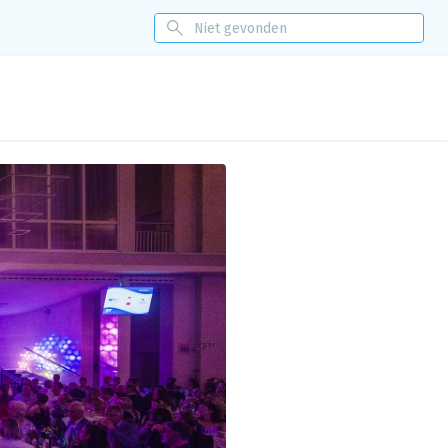
itoring
Nieuws
Events
Over ons
Eénloket
Contact