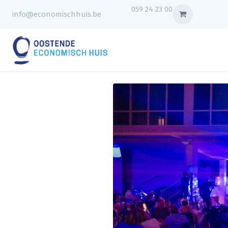
059 24 23 00
info@economischhuis.be