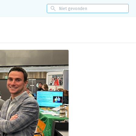
itoring
Nieuws
Events
Over ons
Eénloket
Contact