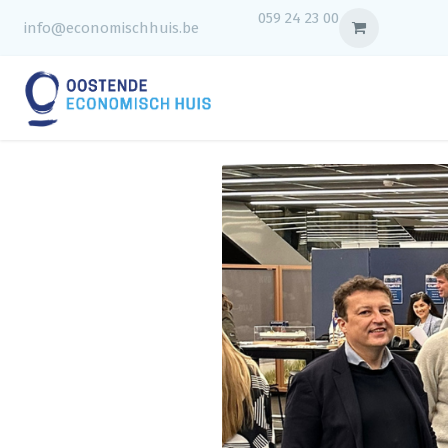
059 24 23 00
info@economischhuis.be