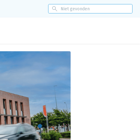
itoring
Nieuws
Events
Over ons
Eénloket
Contact