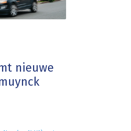
omt nieuwe
emuynck