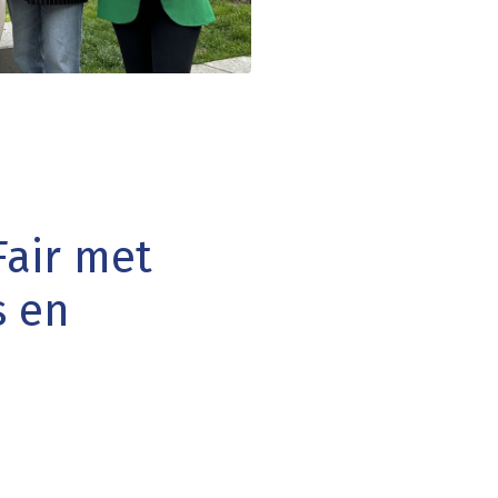
Fair met
s en