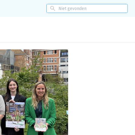
itoring
Nieuws
Events
Over ons
Eénloket
Contact