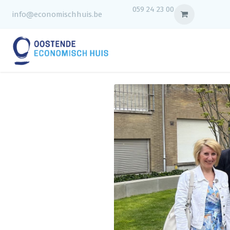
059 24 23 00
info@economischhuis.be