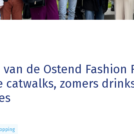
e van de Ostend Fashion 
 catwalks, zomers drink
tes
opping