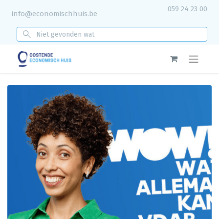
059 24 23 00
info@economischhuis.be