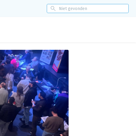
itoring
Nieuws
Events
Over ons
Eénloket
Contact