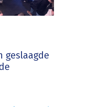
n geslaagde
nde