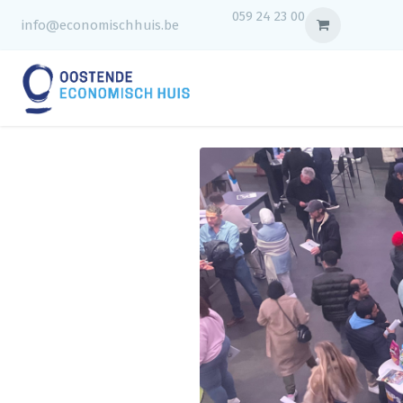
059 24 23 00
info@economischhuis.be