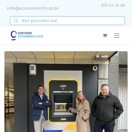
059 24 23 00
info@economischhuis.be