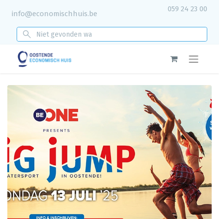
059 24 23 00
info@economischhuis.be